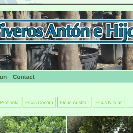
ion
Contact
 Pimienta
Ficus Decora
Ficus Australi
Ficus Nitidar
T